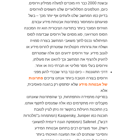
ובשנת 2000 כבר היו מוכרים למעלה ממיליון וירוסים.
כיום, הטלפונים הסלולאריים שלנו חשופים לווירוסים
בדיוק כמו המחשב שלנו ולעתים אף יותר מכך – בשל
פגיעותם והמחסור בפתרונות אבטחת מידע עבורם.
הווירוס המוכר ביותר בתודעה הציבורית הוא זה המכונה
הסוס הטרויאני, סוג מסוים של וירוסים שבדומה לסוס
המיתולוגי נכנס לתוך משאבי המחשב בצורה סמויה
ושולח את גרורותיו הקטלניות שמטרתן להרוס מידע או
לגנוב מידע. עוד וירוסים ידועים הם אלה שמטרתם
להעיק ולהציף את המחשב וכך להאט את פעולתו,
ווירוסים בעלי מסר פוליטי או חברתי כזה או אחר.
דרכי התגוננות – כיום כבר ברור שבכדי להגן מפני
וירוסים בצורה הטובה ביותר אנחנו צריכים
פתרונות
של אבטחת מידע
שלא יסתפקו רק בהגנה פאסיבית,
אלא
בסריקה מתמידה והתפתחות, כך שהפתרונות שאנחנו
מקבלים יהיו מתקדמים כמו אלה שמנסים לתקוף אותנו.
בין התוכנות היעילות בהקשר זה ניתן לציין לטובת
תוכנות כמו Kaspersky, Juniper (המתמחה ב"מלכודות
דבש"), Safenet (המספקת הגנה דינמית למשאבי
רשת), ועוד מוצרים רבים בתחום אבטחת המידע
והסייבר שנותנים לנו את המענה האיכותי ביותר