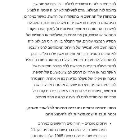
לווירוסים ביולוגיים שמוכרים לכולנו – הווירוס הממוחשב,
בדומה לזה הביולוגי, גורם לפעילות לא רצויה שעשויה לפגוע
בתפקודו של המחשב או בתפקודה של הרשת, כאשר במקרים
רבים גורם התקיפה הראשון יהיה מערכת ההגנה, המקבילה
למערכת החיסונית במחשב. הווירוס יכול לתקוף את תפקוד
המחשב או הרשת, וכן את הזמינות, השלמות או הסודיות של
המידע הנמצא עליהם. עוד הקבלה בין הווירוס הביולוגי לזה
הממוחשב היא הנטייה של הווירוס הממוחשב להפיץ עצמו
למחשבים נוספים דרך המחשב הראשון ש"נדבק" בו, ובכך
להשתכפל ולהתעצם. וירוסים בעולם המחשוב המודרני יכולים
להיות פעולה תוקפנית אקראית ללא מטרה ספציפית של
האקר כזה או אחר, וכן דרכים לביצוע פשעים של תקיפה,
גניבה או אפילו של פעולה מדינית כזו או אחרת. הקונטרה
לווירוסים השונים היא מה שנקרא אבטחת מידע ברשת
ובמחשב, ופתרונות אבטחת מידע מודרניים הם קודם כל
פתרונות שאמורים לתת לנו מענה בהגנה מפני וירוסים.
כמה וירוסים נפוצים ומוכרים במיוחד לכל אחד מאתנו,
וכמה תוכנות שמאפשרות לנו להימנע מהם
וירוסים מוכרים – הווירוסים הראשונים במרחב
הממוחשב היו קיימים כבר בשנות השמונים, אך 11
הווירוסים שהיו ידועים בשנת 1985 הלכו והתפתחו,