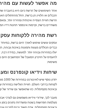
מה אפשר לעשות עם מהירו
אחד השימושים של הרשת כיום היא בהעברה של תכ
הכבלים או הלוויין הן ברשת, החל מהחתולים האה
הרשת חוויית הצפייה איכותית ומהירה יותר, ומאפש
משודרים ברשת, וקיימות אינספור תחנות רדיו המב
רשת מהירה ללקוחות עסקי
עסקים עושים שימוש לאורך היום ברשת, במיוחד 
כבדים הכוללים מצגות ותמונות באיכות גבוהה, ת
יעלו במהירות גבוהה יותר. למעשה, במידה רבה,
להעמיס על הזיכרון המוגבל של המחשבים היום נית
משימות.
שיחות וידיאו קונפרנס ומ
יתרון
לקוחות ברחבי העולם. חוויית הגלישה במהירות שי
ובאיכות מקסימלית. כזו שתאפשר גם שידור של קו
מעבר לכך, שידורי ווידיאו משמשים גם לצרכי אב
מצלמות הפרושות בשטח ומשדרות נתונים בזמן אמ
ובאיכות מקסימלית. אדם חשוד נכנס למבנה וגנב? 