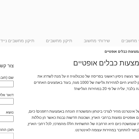
 מחשבים
שירותי מחשוב
תיקון מחשבים
תיקון מחשבים ניידי
מצעות כבלים אופטיים
צעות כבלים אופטיים
צור קשר
ר נעשה ניסיון ראשוני בפריסה של טכנולוגיה זו על מנת לשדרג את
שם (חובה
מהירות האינטרנט. באמצעות סיבים אופטיים ניתן להגיע היום למהירות גלישה של 1000 מגה, בעוד באמצעים האחרים
דואר אלק
אינטרנט מהיר לצרכי ביטחון והמשטרה הונחה באמצעות רחפנים! כיום,
נושא
אופטיים נפוצות ברחבי הארץ, ושכונות חדשות נבנות כאשר הן כוללות
 שנמשכת כיום היא הרחבה של התשתיות הללו מהמרכז, לכל רחבי הארץ,
תוכן ההו
לבחור להתחבר במהירות עצומה לאינטרנט.