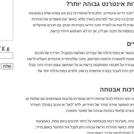
ת אינטרנט גבוהה יותר?
ני וידיאו איכותיים. חלק גדול מהסדרות בהן אנו צופים שלא באמצעות
ובים ביו טיוב ועד לסרטים באורך מלא. כאשר אנו משפרים את מהירות
רת לראות או להוריד תכני וידיאו במהירות הבזק. גם תכנים מוזיקליים
וססות על חיבור און ליין. אך זה לא השימוש היחיד ברשת.
ים
כאשר יש כמות גדולה של עובדים הגולשת במקביל. הורדה של תכנים
מונות לתעשיית הדפוס והפרסום, ותכני מולטימדיה איכותיים העולים לרשת
 עבודה על תוכנות המותקנות ברשת או על המחשב עצמו תהיה זהה. מבלי
ן יהיה לעבוד בצורה שיתופית ברשת, ולסיים כמות גדולה יותר של
ערכות אבטחה
 נוסף שיש לאינטרנט במהירות של 1000 מגה הוא היכולת לנהל שיחות וידיאו קונפרנס מרובות משתתפים עם קולגות או
א תאפשר שידור מהיר של הווידיאו, ללא "לאג" או עיכוב במהלך השידור
נצרט קלאסי באיכות גבוהה של סאונד ותמונה.
טחה. מערכות רבות מבוססות על ניתור סיכונים בזמן אמת, באמצעות
ת. כאשר מהירות הרשת גבוהה ניתן לקבל את התיעוד באופן מיידי,
תוכלו לדעת על כך באופן מיידי.