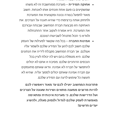
אחזקה תמידית
– מערכת ממוחשבת זה לא משהו
שמשקיעים בו פעם אחת וזונחים אותו לאנחות. חשוב
מאוד לתפעל בצורה נכונה ומקצועית את המערכת
ולתחזק אותה ברציפות כדי שהיא תענה על הצרכים. את
האחזקה הזו מבצעת חברת המחשוב שבנתה עבורכם
את המערכת. היא אמורה לעקוב אחר ההתנהלות
ולוודא כי הכול מתנהל לשביעות רצונכם.
אמינות החברה
– בכל מה שקשור לפעילות של העסק
שלכם חשוב לכם להגן על המידע שלכם ולשמור עליו
אצלכם. אך חברת המחשוב מקבלת לידיה את הנתונים
שלכם. היא מטפלת בהם ויש לה יכולת לעיין בכל
הנכסים הרוחניים שלכם. מסיבה זו אתם לא יכולים
להתפשר על חברה לא אמינה. וודאו שאתם מתעסקים
עם חברה אמינה שאתם יכולים לסמוך עליה. שהיא לא
תעשה כל שימוש לרעה עם המידע שלכם.
פתרונות המחשוב יועילו לכם עד מאוד ויאפשרו לכם
להיות מרוצים ממענה מתאים ושירות שעונה על הצרכים
ועל הדרישות שלכם. כי מערכת איכותית ומתאימה
מאפשרת לעסק שלכם לגדול ולנסוק מעלה, ולהשיג
יעדים חדשים!