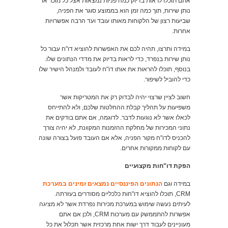
אתם תוכלו לראות בדיוק כמה פניות נמצאות אצל כל מוכר או
נותן שירות, תוך כמה זמן הוא בממוצע סוגר את הפניה,
שביעות רצון של הלקוחות מאותו עובד ועד הרבה אפשרויות
אחרות.
במידה ותרצו, תהיה לכם את האפשרות להוציא דו"ח עבור כל
נותן שירות בנפרד, כדי לראות בדיוק את מדדי הנתונים שלו.
בנוסף, תוכלו להראות את אותו דו"ח לעובד ולמנהל הישיר שלו
כדי להוביל לשיפור.
חשוב לציין שרצוי יהיה לבדוק רק את המטריקות אשר
משפיעות על תהליך קבלת ההחלטות שלכם, ולא להתייחס
לכאלו אשר לא נוגעות לדבר. לדוגמה, אם אתם בודקים את
נתוני המכירות של מחלקת ההזמנות המקוונת, לא יהיה צורך
להכניס לדו"ח מקור הפניה, אלא אם העובד פועל בצורה שונה
עם לקוחות ממקורות אחרים.
הפקת דו"חות מקצועיים
במידה וגם
הנתונים הפיננסיים נמצאים זמינים במערכת
CRM, תוכלו להוציא דו"חות כלכליים מסודרים בעזרתה.
לעיתים נעשה שימוש במערכת מכירות נפרדת אשר לא מציגה
אפשרות להתממשק עם מערכות CRM, ולכן אם אתם
מעוניינים לעבוד דרך ישות אחת מרכזית אשר תכלול את כל