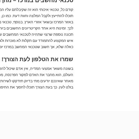
טכנאי מחשבים במרכז – מהן ה
קודם כל, טכנאי איכותי הוא זה שקיבלתם עליו ה
תוכלו להתייעץ ולקבל המלצה וחוות דעת. כמו כן
באזור המרכז ובשאר אזורי הארץ. בנוסף, טכנאי 
לכך. זמינות היא אחד הקריטריונים החשובים ביו
תכונה נוספת שרצוי שתהיה לטכנאי המחשבים שת
איש המקצוע להתמודד עם תקלות לא מוכרות ולגיי
כאלה שלא, אך חשוב שטכנאי המחשב במרכז יוכל
שמרו את הטלפון לעת הצורך!
בשונה משאר אמצעי המדיה, אין אדם שיכול ל
העולם, הוא מחבר את האדם למקור הפרנסה, מסיי
מאחר שאינכם יודעים מתי בדיוק תזדקקו לשירות
בולט לעין. כך בעת הצורך תוכלו לחסוך את החי