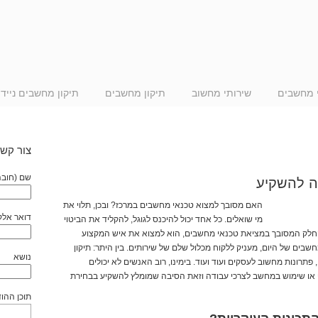
 מחשבים
שירותי מחשוב
תיקון מחשבים
תיקון מחשבים ניידי
צור קשר
שם (חובה
ה להשקיע
האם מסובך למצוא טכנאי מחשבים במרכז? ובכן, תלוי את
דואר אלק
מי שואלים. כל אחד יכול להיכנס לגוגל, להקליד את הביטוי
החלק המסובך במציאת טכנאי מחשבים, הוא למצוא את איש המקצוע
בים של היום, מעניק ללקוח מכלול שלם של שירותים. בין היתר: תיקון
נושא
ונות מחשוב לעסקים ועוד ועוד. בימינו, רוב האנשים לא יכולים
 או שימוש במחשב לצרכי עבודה וזאת הסיבה שמומלץ להשקיע בבחירת
תוכן ההו