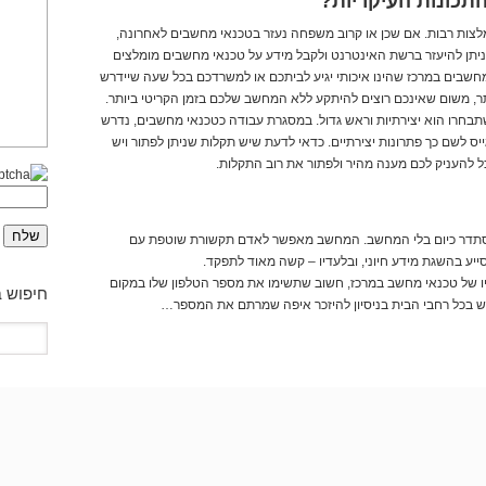
תכונות העיקריות?
מלצות רבות. אם שכן או קרוב משפחה נעזר בטכנאי מחשבים לאחרונה,
, ניתן להיעזר ברשת האינטרנט ולקבל מידע על טכנאי מחשבים מומלצים
מחשבים במרכז שהינו איכותי יגיע לביתכם או למשרדכם בכל שעה שיידרש
תר, משום שאינכם רוצים להיתקע ללא המחשב שלכם בזמן הקריטי ביותר.
בחרו הוא יצירתיות וראש גדול. במסגרת עבודה כטכנאי מחשבים, נדרש
ס לשם כך פתרונות יצירתיים. כדאי לדעת שיש תקלות שניתן לפתור ויש
 להעניק לכם מענה מהיר ולפתור את רוב התקלות.
הסתדר כיום בלי המחשב. המחשב מאפשר לאדם תקשורת שוטפת עם
ע בהשגת מידע חיוני, ובלעדיו – קשה מאוד לתפקד.
יו של טכנאי מחשב במרכז, חשוב שתשימו את מספר הטלפון שלו במקום
חיפוש 
פוש בכל רחבי הבית בניסיון להיזכר איפה שמרתם את המספר…