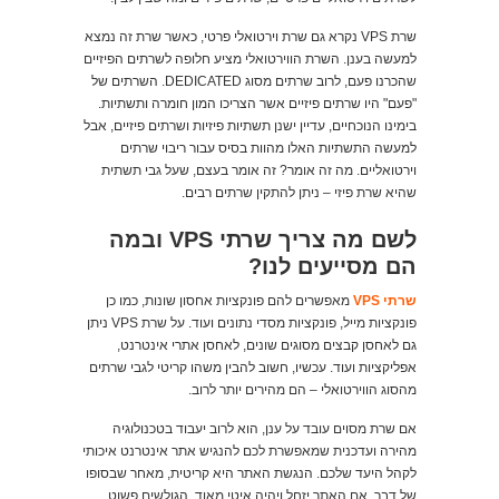
שרת VPS נקרא גם שרת וירטואלי פרטי, כאשר שרת זה נמצא
למעשה בענן. השרת הווירטואלי מציע חלופה לשרתים הפיזיים
שהכרנו פעם, לרוב שרתים מסוג DEDICATED. השרתים של
"פעם" היו שרתים פיזיים אשר הצריכו המון חומרה ותשתיות.
בימינו הנוכחיים, עדיין ישנן תשתיות פיזיות ושרתים פיזיים, אבל
למעשה התשתיות האלו מהוות בסיס עבור ריבוי שרתים
וירטואליים. מה זה אומר? זה אומר בעצם, שעל גבי תשתית
שהיא שרת פיזי – ניתן להתקין שרתים רבים.
לשם מה צריך שרתי
VPS
ובמה
הם מסייעים לנו?
שרתי
VPS
מאפשרים להם פונקציות אחסון שונות, כמו כן
פונקציות מייל, פונקציות מסדי נתונים ועוד. על שרת VPS ניתן
גם לאחסן קבצים מסוגים שונים, לאחסן אתרי אינטרנט,
אפליקציות ועוד. עכשיו, חשוב להבין משהו קריטי לגבי שרתים
מהסוג הווירטואלי – הם מהירים יותר לרוב.
אם שרת מסוים עובד על ענן, הוא לרוב יעבוד בטכנולוגיה
מהירה ועדכנית שמאפשרת לכם להנגיש אתר אינטרנט איכותי
לקהל היעד שלכם. הנגשת האתר היא קריטית, מאחר שבסופו
של דבר, אם האתר יזחל ויהיה איטי מאוד, הגולשים פשוט