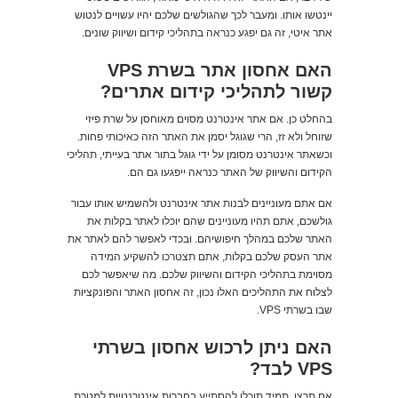
יינטשו אותו. ומעבר לכך שהגולשים שלכם יהיו עשויים לנטוש
אתר איטי, זה גם יפגע כנראה בתהליכי קידום ושיווק שונים.
האם אחסון אתר בשרת
VPS
קשור לתהליכי קידום אתרים?
בהחלט כן. אם אתר אינטרנט מסוים מאוחסן על שרת פיזי
שזוחל ולא זז, הרי שגוגל יסמן את האתר הזה כאיכותי פחות.
וכשאתר אינטרנט מסומן על ידי גוגל בתור אתר בעייתי, תהליכי
הקידום והשיווק של האתר כנראה ייפגעו גם הם.
אם אתם מעוניינים לבנות אתר אינטרנט ולהשמיש אותו עבור
גולשכם, אתם תהיו מעוניינים שהם יוכלו לאתר בקלות את
האתר שלכם במהלך חיפושיהם. ובכדי לאפשר להם לאתר את
אתר העסק שלכם בקלות, אתם תצטרכו להשקיע המידה
מסוימת בתהליכי הקידום והשיווק שלכם. מה שיאפשר לכם
לצלוח את התהליכים האלו נכון, זה אחסון האתר והפונקציות
שבו בשרתי VPS.
האם ניתן לרכוש אחסון בשרתי
VPS
לבד?
אם תרצו, תמיד תוכלו להסתייע בחברות אינטרנטיות למטרת